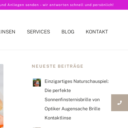
nd Anliegen senden – wir antworten schnell und persönlich!
LINSEN
SERVICES
BLOG
KONTAKT
NEUESTE BEITRÄGE
Einzigartiges Naturschauspiel:
Die perfekte
Sonnenfinsternisbrille von
Optiker Augensache Brille
Kontaktlinse