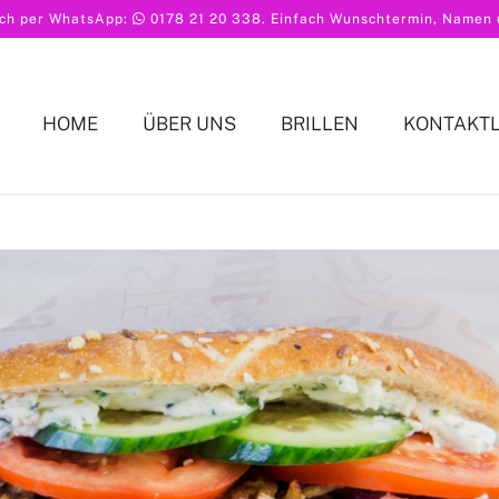
ach per WhatsApp:
0178 21 20 338
. Einfach Wunschtermin, Namen u
HOME
ÜBER UNS
BRILLEN
KONTAKT