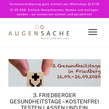
Terminvereinbarung ganz einfach per WhatsApp:
0178
21 20 338
. Einfach Wunschtermin, Namen und Anliegen
senden – wir antworten schnell und persönlich!
3. FRIEDBERGER
GESUNDHEITSTAGE – KOSTENFREI
TESTEN LASSEN UND EIN