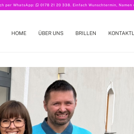
ach per WhatsApp:
0178 21 20 338
. Einfach Wunschtermin, Namen u
HOME
ÜBER UNS
BRILLEN
KONTAKT