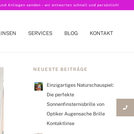
nd Anliegen senden – wir antworten schnell und persönlich!
LINSEN
SERVICES
BLOG
KONTAKT
NEUESTE BEITRÄGE
Einzigartiges Naturschauspiel:
Die perfekte
Sonnenfinsternisbrille von
Optiker Augensache Brille
Kontaktlinse