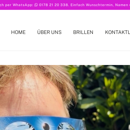
ach per WhatsApp:
0178 21 20 338
. Einfach Wunschtermin, Namen u
HOME
ÜBER UNS
BRILLEN
KONTAKT