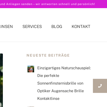
nd Anliegen senden – wir antworten schnell und persönlich!
LINSEN
SERVICES
BLOG
KONTAKT
NEUESTE BEITRÄGE
Einzigartiges Naturschauspiel:
Die perfekte
Sonnenfinsternisbrille von
Optiker Augensache Brille
Kontaktlinse