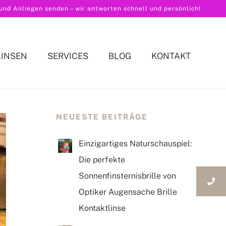
nd Anliegen senden – wir antworten schnell und persönlich!
LINSEN
SERVICES
BLOG
KONTAKT
NEUESTE BEITRÄGE
Einzigartiges Naturschauspiel:
Die perfekte
Sonnenfinsternisbrille von
Optiker Augensache Brille
Kontaktlinse