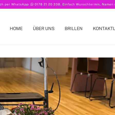
ach per WhatsApp:
0178 21 20 338
. Einfach Wunschtermin, Namen u
HOME
ÜBER UNS
BRILLEN
KONTAKT