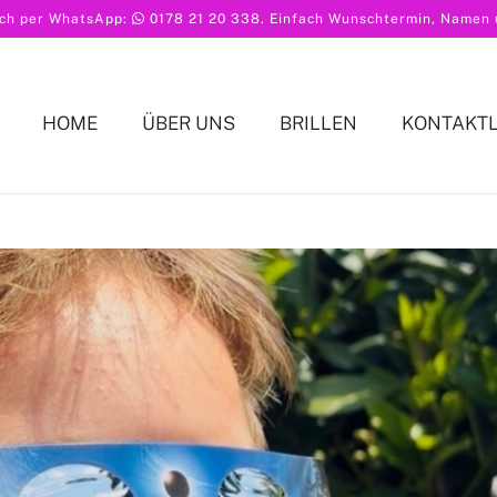
ach per WhatsApp:
0178 21 20 338
. Einfach Wunschtermin, Namen u
HOME
ÜBER UNS
BRILLEN
KONTAKT