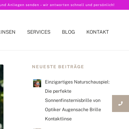
nd Anliegen senden – wir antworten schnell und persönlich!
LINSEN
SERVICES
BLOG
KONTAKT
NEUESTE BEITRÄGE
Einzigartiges Naturschauspiel:
Die perfekte
Sonnenfinsternisbrille von
Optiker Augensache Brille
Kontaktlinse