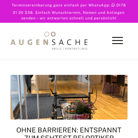
Terminvereinbarung ganz einfach per WhatsApp:
0178
21 20 338
. Einfach Wunschtermin, Namen und Anliegen
senden – wir antworten schnell und persönlich!
OHNE BARRIEREN: ENTSPANNT