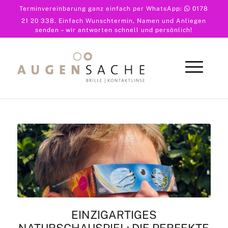
Terminvereinbarung ganz einfach per WhatsApp:
0178
21 20 338
. Einfach Wunschtermin, Namen und Anliegen
senden – wir antworten schnell und persönlich!
EINZIGARTIGES