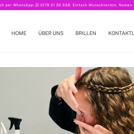
ach per WhatsApp:
0178 21 20 338
. Einfach Wunschtermin, Namen u
HOME
ÜBER UNS
BRILLEN
KONTAKT