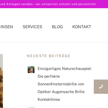
nd Anliegen senden – wir antworten schnell und persönlich!
LINSEN
SERVICES
BLOG
KONTAKT
NEUESTE BEITRÄGE
Einzigartiges Naturschauspiel:
Die perfekte
Sonnenfinsternisbrille von
Optiker Augensache Brille
Kontaktlinse