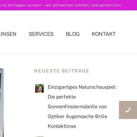
nd Anliegen senden – wir antworten schnell und persönlich!
LINSEN
SERVICES
BLOG
KONTAKT
NEUESTE BEITRÄGE
Einzigartiges Naturschauspiel:
Die perfekte
Sonnenfinsternisbrille von
Optiker Augensache Brille
Kontaktlinse