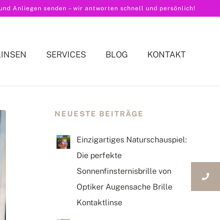
nd Anliegen senden – wir antworten schnell und persönlich!
LINSEN
SERVICES
BLOG
KONTAKT
NEUESTE BEITRÄGE
Einzigartiges Naturschauspiel:
Die perfekte
Sonnenfinsternisbrille von
Optiker Augensache Brille
Kontaktlinse