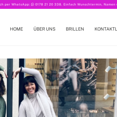
ach per WhatsApp:
0178 21 20 338
. Einfach Wunschtermin, Namen u
HOME
ÜBER UNS
BRILLEN
KONTAKT