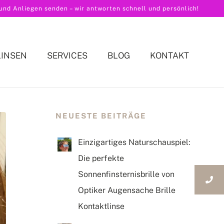
nd Anliegen senden – wir antworten schnell und persönlich!
LINSEN
SERVICES
BLOG
KONTAKT
NEUESTE BEITRÄGE
Einzigartiges Naturschauspiel:
Die perfekte
Sonnenfinsternisbrille von
Optiker Augensache Brille
Kontaktlinse