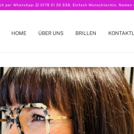
ach per WhatsApp:
0178 21 20 338
. Einfach Wunschtermin, Namen u
HOME
ÜBER UNS
BRILLEN
KONTAKT