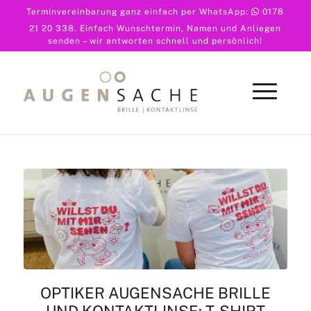
Terminvereinbarung ganz einfach per WhatsApp:
0178
21 20 338
. Einfach Wunschtermin, Namen und Anliegen
senden – wir antworten schnell und persönlich!
OPTIKER AUGENSACHE BRILLE