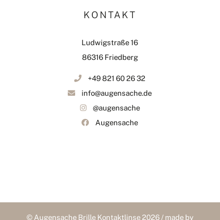
KONTAKT
Ludwigstraße 16
86316 Friedberg
+49 821 60 26 32
info@augensache.de
@augensache
Augensache
© Augensache Brille Kontaktlinse 2026 / made by