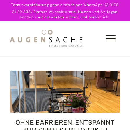
Terminvereinbarung ganz einfach per WhatsApp:
0178
21 20 338
. Einfach Wunschtermin, Namen und Anliegen
senden – wir antworten schnell und persönlich!
OHNE BARRIEREN: ENTSPANNT