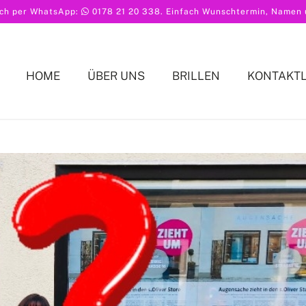
ach per WhatsApp:
0178 21 20 338
. Einfach Wunschtermin, Namen u
HOME
ÜBER UNS
BRILLEN
KONTAKT