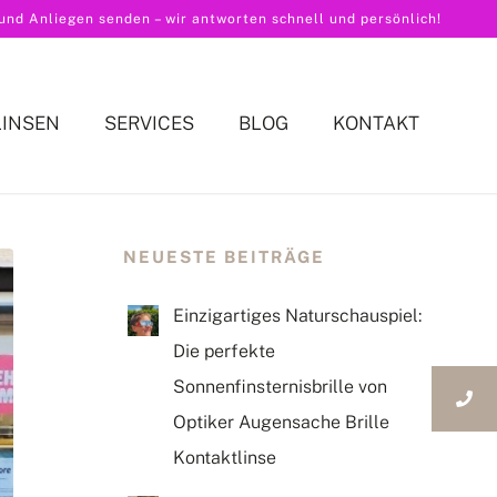
nd Anliegen senden – wir antworten schnell und persönlich!
LINSEN
SERVICES
BLOG
KONTAKT
NEUESTE BEITRÄGE
Einzigartiges Naturschauspiel:
Die perfekte
Sonnenfinsternisbrille von
Optiker Augensache Brille
Kontaktlinse