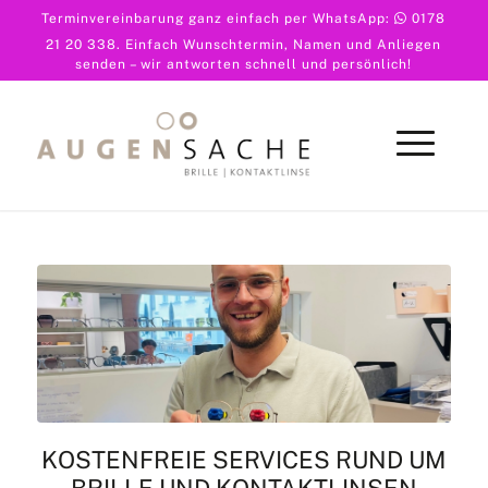
Terminvereinbarung ganz einfach per WhatsApp:
0178
21 20 338
. Einfach Wunschtermin, Namen und Anliegen
senden – wir antworten schnell und persönlich!
KOSTENFREIE SERVICES RUND UM