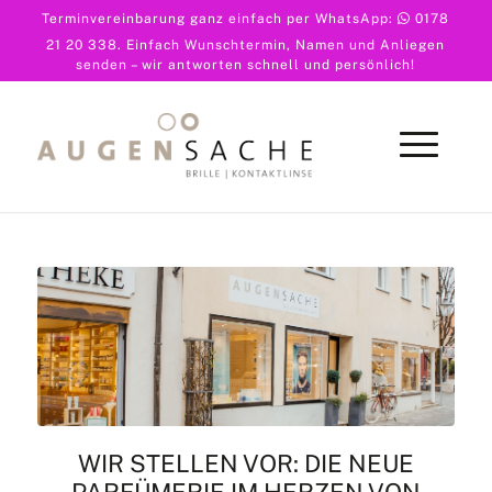
Terminvereinbarung ganz einfach per WhatsApp:
0178
21 20 338
. Einfach Wunschtermin, Namen und Anliegen
senden – wir antworten schnell und persönlich!
WIR STELLEN VOR: DIE NEUE