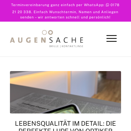
Terminvereinbarung ganz einfach per WhatsApp:
0178
21 20 338
. Einfach Wunschtermin, Namen und Anliegen
senden – wir antworten schnell und persönlich!
LEBENSQUALITÄT IM DETAIL: DIE