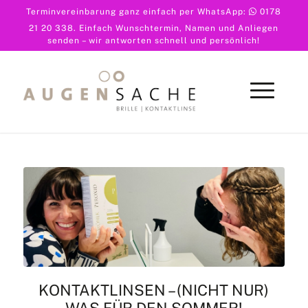
Terminvereinbarung ganz einfach per WhatsApp:
0178
21 20 338
. Einfach Wunschtermin, Namen und Anliegen
senden – wir antworten schnell und persönlich!
KONTAKTLINSEN – (NICHT NUR)