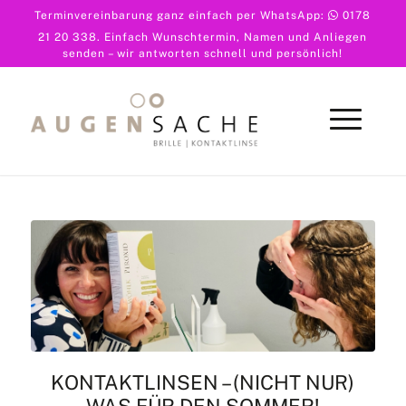
Terminvereinbarung ganz einfach per WhatsApp:
0178
21 20 338
. Einfach Wunschtermin, Namen und Anliegen
senden – wir antworten schnell und persönlich!
KONTAKTLINSEN – (NICHT NUR)