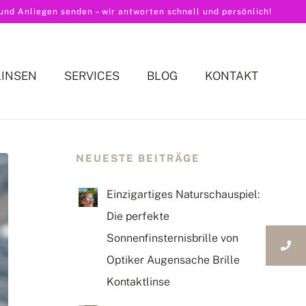
nd Anliegen senden – wir antworten schnell und persönlich!
LINSEN
SERVICES
BLOG
KONTAKT
NEUESTE BEITRÄGE
Einzigartiges Naturschauspiel:
Die perfekte
Sonnenfinsternisbrille von
Optiker Augensache Brille
Kontaktlinse