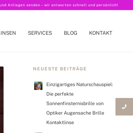
nd Anliegen senden – wir antworten schnell und persönlich!
LINSEN
SERVICES
BLOG
KONTAKT
NEUESTE BEITRÄGE
Einzigartiges Naturschauspiel:
Die perfekte
Sonnenfinsternisbrille von
Optiker Augensache Brille
Kontaktlinse