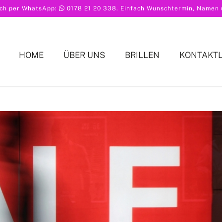
ach per WhatsApp:
0178 21 20 338
. Einfach Wunschtermin, Namen u
HOME
ÜBER UNS
BRILLEN
KONTAKT