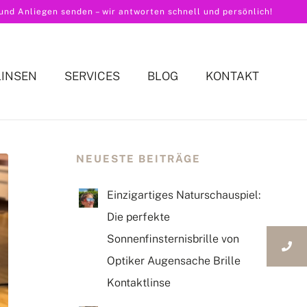
nd Anliegen senden – wir antworten schnell und persönlich!
LINSEN
SERVICES
BLOG
KONTAKT
NEUESTE BEITRÄGE
Einzigartiges Naturschauspiel:
Die perfekte
Sonnenfinsternisbrille von
Optiker Augensache Brille
Kontaktlinse