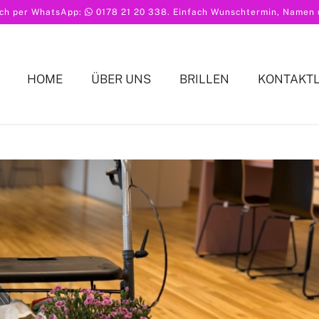
ach per WhatsApp:
0178 21 20 338
. Einfach Wunschtermin, Namen u
HOME
ÜBER UNS
BRILLEN
KONTAKT