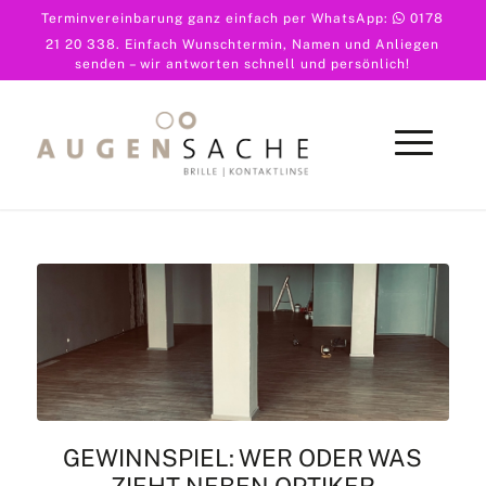
Terminvereinbarung ganz einfach per WhatsApp:
0178
21 20 338
. Einfach Wunschtermin, Namen und Anliegen
senden – wir antworten schnell und persönlich!
GEWINNSPIEL: WER ODER WAS