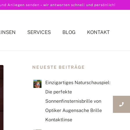
nd Anliegen senden – wir antworten schnell und persönlich!
LINSEN
SERVICES
BLOG
KONTAKT
NEUESTE BEITRÄGE
Einzigartiges Naturschauspiel:
Die perfekte
Sonnenfinsternisbrille von
Optiker Augensache Brille
Kontaktlinse