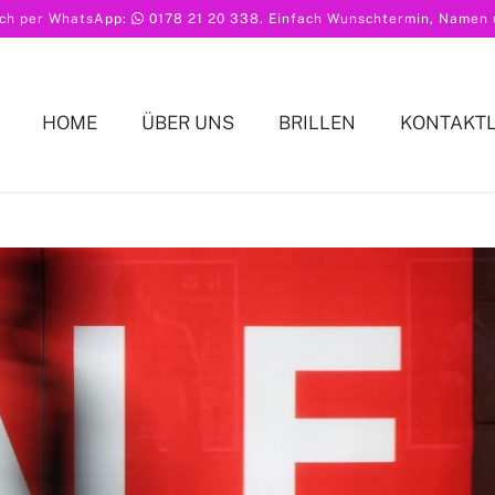
ach per WhatsApp:
0178 21 20 338
. Einfach Wunschtermin, Namen u
HOME
ÜBER UNS
BRILLEN
KONTAKT