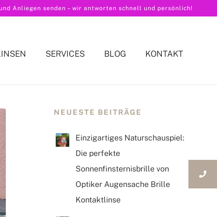
nd Anliegen senden – wir antworten schnell und persönlich!
LINSEN
SERVICES
BLOG
KONTAKT
NEUESTE BEITRÄGE
Einzigartiges Naturschauspiel:
Die perfekte
Sonnenfinsternisbrille von
Optiker Augensache Brille
Kontaktlinse