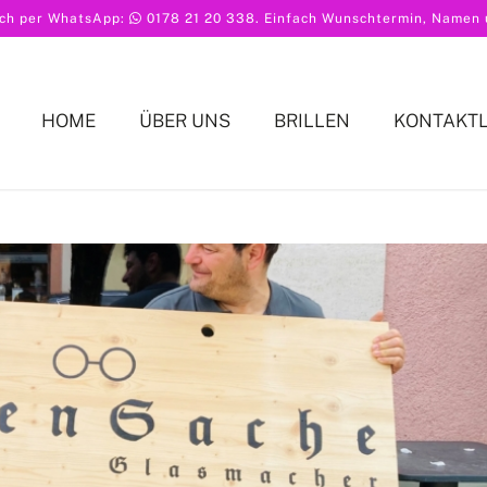
ach per WhatsApp:
0178 21 20 338
. Einfach Wunschtermin, Namen u
HOME
ÜBER UNS
BRILLEN
KONTAKT