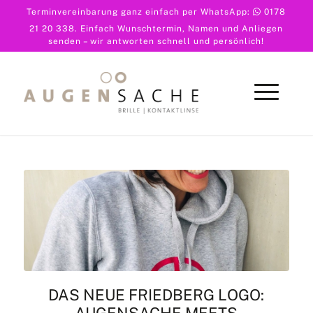
Terminvereinbarung ganz einfach per WhatsApp:
0178
21 20 338
. Einfach Wunschtermin, Namen und Anliegen
senden – wir antworten schnell und persönlich!
DAS NEUE FRIEDBERG LOGO: