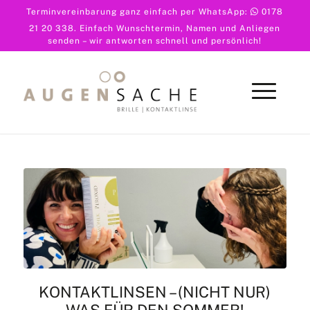
Terminvereinbarung ganz einfach per WhatsApp:
0178
21 20 338
. Einfach Wunschtermin, Namen und Anliegen
senden – wir antworten schnell und persönlich!
KONTAKTLINSEN – (NICHT NUR)