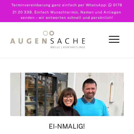
Terminvereinbarung ganz einfach per WhatsApp:
0178
21 20 338
. Einfach Wunschtermin, Namen und Anliegen
senden – wir antworten schnell und persönlich!
EI-NMALIG!