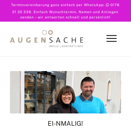
Terminvereinbarung ganz einfach per WhatsApp:
0178
21 20 338
. Einfach Wunschtermin, Namen und Anliegen
senden – wir antworten schnell und persönlich!
EI-NMALIG!