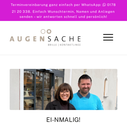
Terminvereinbarung ganz einfach per WhatsApp:
0178
21 20 338
. Einfach Wunschtermin, Namen und Anliegen
senden – wir antworten schnell und persönlich!
EI-NMALIG!