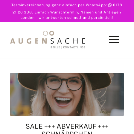
Terminvereinbarung ganz einfach per WhatsApp:
0178
21 20 338
. Einfach Wunschtermin, Namen und Anliegen
senden – wir antworten schnell und persönlich!
SALE +++ ABVERKAUF +++