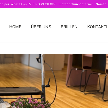
ach per WhatsApp:
0178 21 20 338
. Einfach Wunschtermin, Namen u
HOME
ÜBER UNS
BRILLEN
KONTAKT