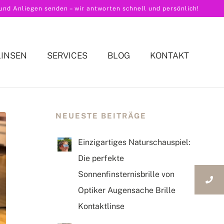
nd Anliegen senden – wir antworten schnell und persönlich!
LINSEN
SERVICES
BLOG
KONTAKT
NEUESTE BEITRÄGE
Einzigartiges Naturschauspiel:
Die perfekte
Sonnenfinsternisbrille von
Optiker Augensache Brille
Kontaktlinse