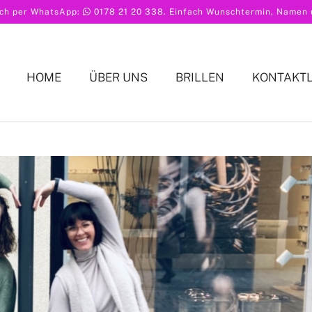
ach per WhatsApp:
0178 21 20 338
. Einfach Wunschtermin, Namen u
HOME
ÜBER UNS
BRILLEN
KONTAKT