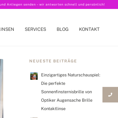
nd Anliegen senden – wir antworten schnell und persönlich!
LINSEN
SERVICES
BLOG
KONTAKT
NEUESTE BEITRÄGE
Einzigartiges Naturschauspiel:
Die perfekte
Sonnenfinsternisbrille von
Optiker Augensache Brille
Kontaktlinse