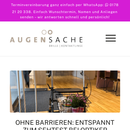
Terminvereinbarung ganz einfach per WhatsApp:
0178
21 20 338
. Einfach Wunschtermin, Namen und Anliegen
senden – wir antworten schnell und persönlich!
OHNE BARRIEREN: ENTSPANNT