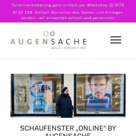
Terminvereinbarung ganz einfach per WhatsApp:
0178
21 20 338
. Einfach Wunschtermin, Namen und Anliegen
senden – wir antworten schnell und persönlich!
SCHAUFENSTER „ONLINE“ BY