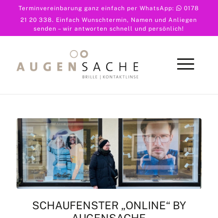
Terminvereinbarung ganz einfach per WhatsApp:
0178
21 20 338
. Einfach Wunschtermin, Namen und Anliegen
senden – wir antworten schnell und persönlich!
SCHAUFENSTER „ONLINE“ BY