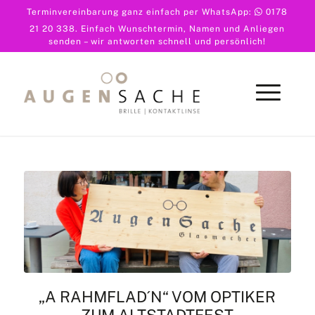
Terminvereinbarung ganz einfach per WhatsApp:
0178
21 20 338
. Einfach Wunschtermin, Namen und Anliegen
senden – wir antworten schnell und persönlich!
„A RAHMFLAD´N“ VOM OPTIKER