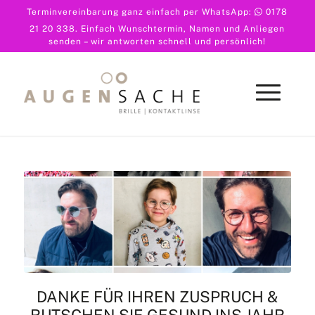
Terminvereinbarung ganz einfach per WhatsApp:
0178
21 20 338
. Einfach Wunschtermin, Namen und Anliegen
senden – wir antworten schnell und persönlich!
DANKE FÜR IHREN ZUSPRUCH &