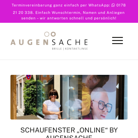
Terminvereinbarung ganz einfach per WhatsApp:
0178
21 20 338
. Einfach Wunschtermin, Namen und Anliegen
senden – wir antworten schnell und persönlich!
SCHAUFENSTER „ONLINE“ BY