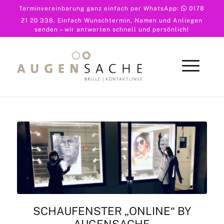
Terminvereinbarung ganz einfach per WhatsApp:
0178
21 20 338
. Einfach Wunschtermin, Namen und Anliegen
senden – wir antworten schnell und persönlich!
SCHAUFENSTER „ONLINE“ BY