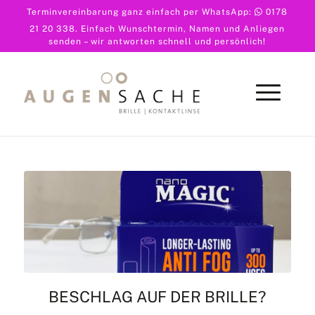
Terminvereinbarung ganz einfach per WhatsApp:
0178
21 20 338
. Einfach Wunschtermin, Namen und Anliegen
senden – wir antworten schnell und persönlich!
BESCHLAG AUF DER BRILLE?